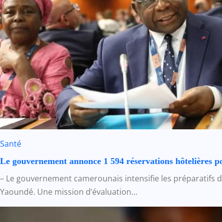
Santé
Le gouvernement annonce 1 594 réservations hôtelières p
– Le gouvernement camerounais intensifie les préparatifs 
Yaoundé. Une mission d’évaluation…