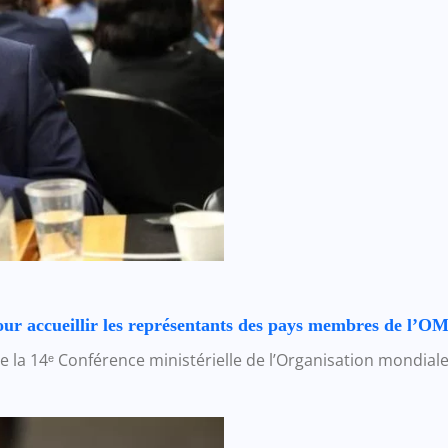
our accueillir les représentants des pays membres de l’O
de la 14ᵉ Conférence ministérielle de l’Organisation mondi