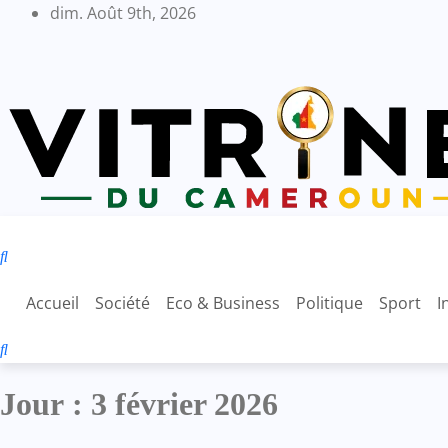
Skip
dim. Août 9th, 2026
to
content
Accueil
Société
Eco & Business
Politique
Sport
I
Jour :
3 février 2026