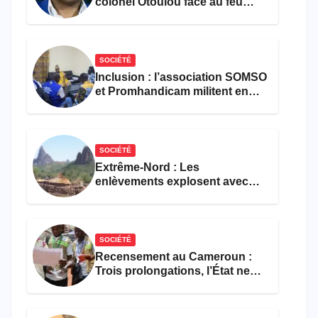
colonel Otoulou face au feu
croisé des avocats de la
défense
SOCIÉTÉ
Inclusion : l’association SOMSO
et Promhandicam militent en
faveur d’une réforme des
formations en hôtellerie-
restauration
SOCIÉTÉ
Extrême-Nord : Les
enlèvements explosent avec
308 victimes en trois mois
SOCIÉTÉ
Recensement au Cameroun :
Trois prolongations, l’État ne
parvient toujours pas à achever
le comptage de la population