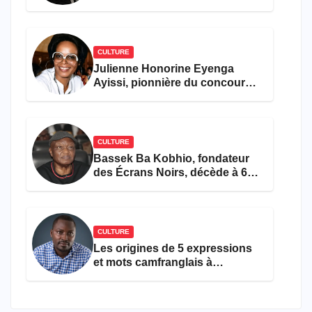
et pop française
CULTURE
Julienne Honorine Eyenga
Ayissi, pionnière du concours
Miss Cameroun, est décédée
CULTURE
Bassek Ba Kobhio, fondateur
des Écrans Noirs, décède à 69
ans
CULTURE
Les origines de 5 expressions
et mots camfranglais à
connaître en 2026