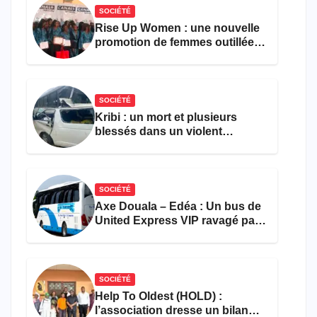
SOCIÉTÉ
Rise Up Women : une nouvelle
promotion de femmes outillées
pour l’emploi et
l’entrepreneuriat
SOCIÉTÉ
Kribi : un mort et plusieurs
blessés dans un violent
accident près du port
SOCIÉTÉ
Axe Douala – Edéa : Un bus de
United Express VIP ravagé par
les flammes à Missole
SOCIÉTÉ
Help To Oldest (HOLD) :
l’association dresse un bilan