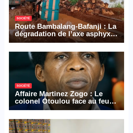
SOCIÉTÉ
Route Bambalang-Bafanji : La
dégradation de l’axe asphyxie
les activités économiques
SOCIÉTÉ
Affaire Martinez Zogo : Le
colonel Otoulou face au feu
croisé des avocats de la
défense