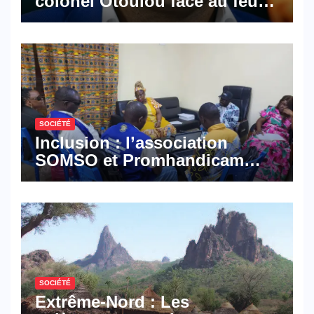
colonel Otoulou face au feu
croisé des avocats de la
défense
SOCIÉTÉ
Inclusion : l’association
SOMSO et Promhandicam
militent en faveur d’une
réforme des formations en
hôtellerie-restauration
SOCIÉTÉ
Extrême-Nord : Les