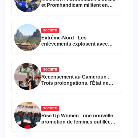
et Promhandicam militent en
faveur d’une réforme des
formations en hôtellerie-
restauration
SOCIÉTÉ
Extrême-Nord : Les
enlèvements explosent avec
308 victimes en trois mois
SOCIÉTÉ
Recensement au Cameroun :
Trois prolongations, l’État ne
parvient toujours pas à achever
le comptage de la population
SOCIÉTÉ
Rise Up Women : une nouvelle
promotion de femmes outillées
pour l’emploi et
l’entrepreneuriat