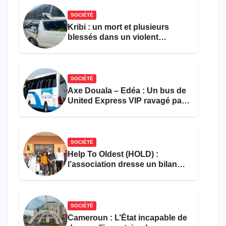
SOCIÉTÉ
Kribi : un mort et plusieurs
blessés dans un violent
accident près du port
SOCIÉTÉ
Axe Douala – Edéa : Un bus de
United Express VIP ravagé par
les flammes à Missole
SOCIÉTÉ
Help To Oldest (HOLD) :
l’association dresse un bilan
encourageant au premier
semestre de 2026
SOCIÉTÉ
Cameroun : L’État incapable de