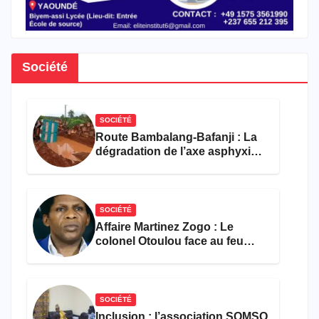
Société
SOCIÉTÉ
Route Bambalang-Bafanji : La
dégradation de l’axe asphyxie
les activités économiques
SOCIÉTÉ
Affaire Martinez Zogo : Le
colonel Otoulou face au feu
croisé des avocats de la
défense
SOCIÉTÉ
Inclusion : l’association SOMSO