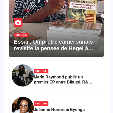
CULTURE
Essai : Un prêtre camerounais
revisite la pensée de Hegel à
travers le rêve américain
CULTURE
Mario Raymond publie un
premier EP entre Bikutsi, R&B
et pop française
CULTURE
Julienne Honorine Eyenga