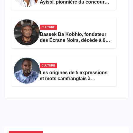
Ayissi, pionnière du concours
Miss Cameroun, est décédée
CULTURE
Bassek Ba Kobhio, fondateur
des Écrans Noirs, décède à 69
ans
CULTURE
Les origines de 5 expressions
et mots camfranglais à
connaître en 2026