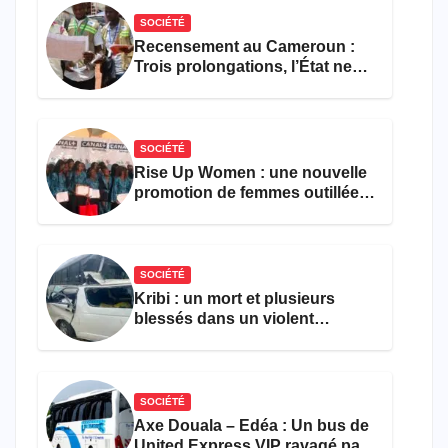
SOCIÉTÉ
Recensement au Cameroun :
Trois prolongations, l’État ne
parvient toujours pas à achever
le comptage de la population
SOCIÉTÉ
Rise Up Women : une nouvelle
promotion de femmes outillées
pour l’emploi et
l’entrepreneuriat
SOCIÉTÉ
Kribi : un mort et plusieurs
blessés dans un violent
accident près du port
SOCIÉTÉ
Axe Douala – Edéa : Un bus de
United Express VIP ravagé par