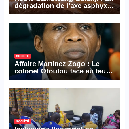
dégradation de l’axe asphyxie
les activités économiques
SOCIÉTÉ
Affaire Martinez Zogo : Le
colonel Otoulou face au feu
croisé des avocats de la
défense
SOCIÉTÉ