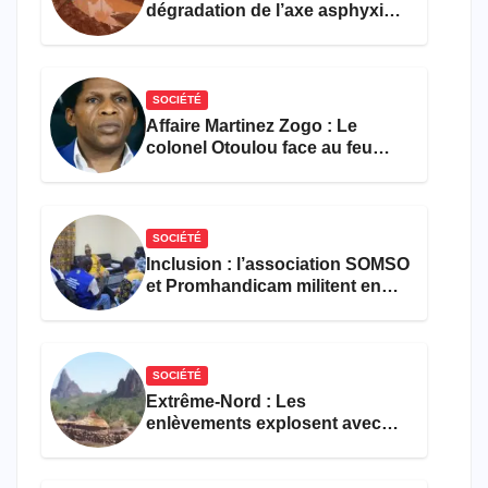
dégradation de l’axe asphyxie
les activités économiques
SOCIÉTÉ
Affaire Martinez Zogo : Le
colonel Otoulou face au feu
croisé des avocats de la
défense
SOCIÉTÉ
Inclusion : l’association SOMSO
et Promhandicam militent en
faveur d’une réforme des
formations en hôtellerie-
restauration
SOCIÉTÉ
Extrême-Nord : Les
enlèvements explosent avec
308 victimes en trois mois