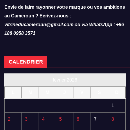
Envie de faire rayonner votre marque ou vos ambitions
au Cameroun ? Ecrivez-nous :
vitrineducameroun@gmail.com ou via WhatsApp : +86
188 0958 3571
CALENDRIER
février 2026
L
M
M
J
V
S
D
1
2
3
4
5
6
7
8