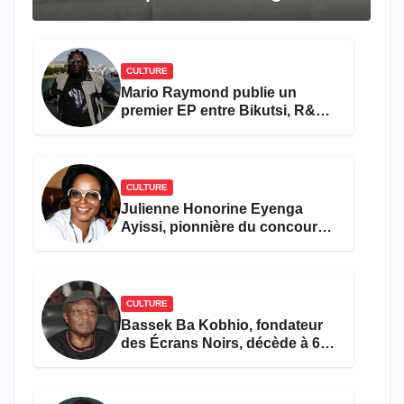
travers le rêve américain
CULTURE
Mario Raymond publie un
premier EP entre Bikutsi, R&B
et pop française
CULTURE
Julienne Honorine Eyenga
Ayissi, pionnière du concours
Miss Cameroun, est décédée
CULTURE
Bassek Ba Kobhio, fondateur
des Écrans Noirs, décède à 69
ans