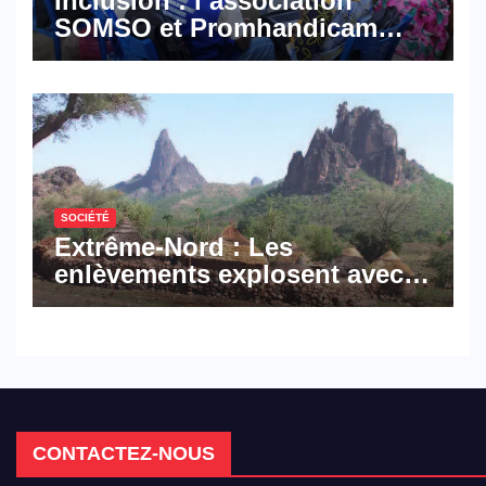
Inclusion : l’association
SOMSO et Promhandicam
militent en faveur d’une
réforme des formations en
hôtellerie-restauration
SOCIÉTÉ
Extrême-Nord : Les
enlèvements explosent avec
308 victimes en trois mois
CONTACTEZ-NOUS