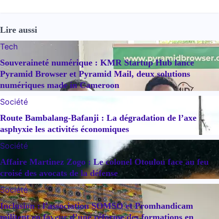
Lire aussi
Tech
Souveraineté numérique : KMR Startup Hub lance
Pyramid Browser et Pyramid Mail, deux solutions
numériques made in Cameroon
Société
Route Bambalang-Bafanji : La dégradation de l’axe
asphyxie les activités économiques
Société
Affaire Martinez Zogo : Le colonel Otoulou face au feu
croisé des avocats de la défense
Société
Inclusion : l’association SOMSO et Promhandicam
militent en faveur d’une réforme des formations en