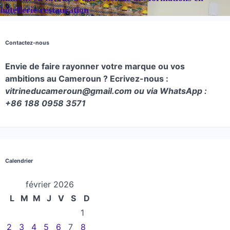
hôtellerie-restauration
Contactez-nous
Envie de faire rayonner votre marque ou vos
ambitions au Cameroun ? Ecrivez-nous :
vitrineducameroun@gmail.com ou via WhatsApp :
+86 188 0958 3571
Calendrier
février 2026
L
M
M
J
V
S
D
1
2
3
4
5
6
7
8