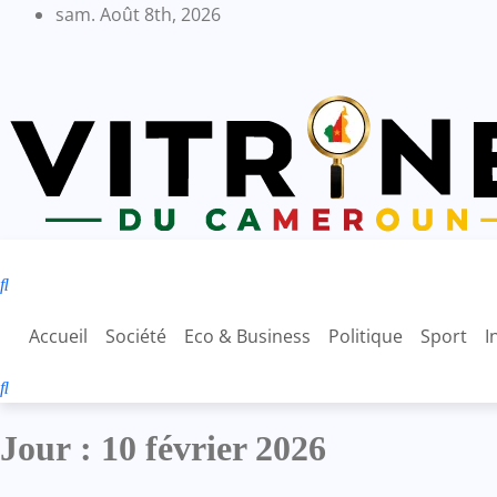
Skip
sam. Août 8th, 2026
to
content
Accueil
Société
Eco & Business
Politique
Sport
I
Jour :
10 février 2026