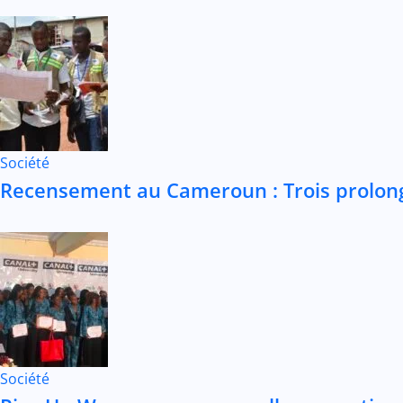
Société
Recensement au Cameroun : Trois prolonga
Société