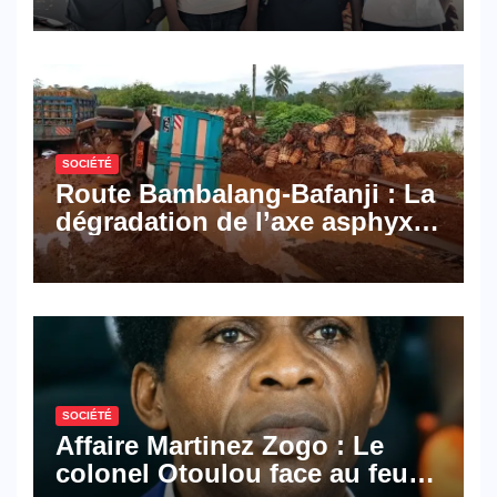
Mail, deux solutions
numériques made in
Cameroon
SOCIÉTÉ
Route Bambalang-Bafanji : La
dégradation de l’axe asphyxie
les activités économiques
SOCIÉTÉ
Affaire Martinez Zogo : Le
colonel Otoulou face au feu