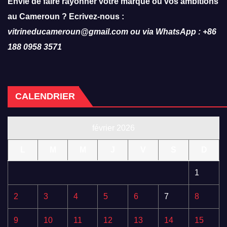
Envie de faire rayonner votre marque ou vos ambitions
au Cameroun ? Ecrivez-nous :
vitrineducameroun@gmail.com ou via WhatsApp : +86
188 0958 3571
CALENDRIER
février 2026
L
M
M
J
V
S
D
1
2
3
4
5
6
7
8
9
10
11
12
13
14
15