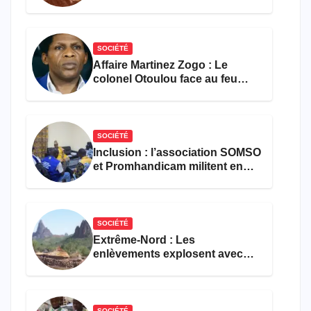
les activités économiques
SOCIÉTÉ
Affaire Martinez Zogo : Le
colonel Otoulou face au feu
croisé des avocats de la
défense
SOCIÉTÉ
Inclusion : l’association SOMSO
et Promhandicam militent en
faveur d’une réforme des
formations en hôtellerie-
restauration
SOCIÉTÉ
Extrême-Nord : Les
enlèvements explosent avec
308 victimes en trois mois
SOCIÉTÉ