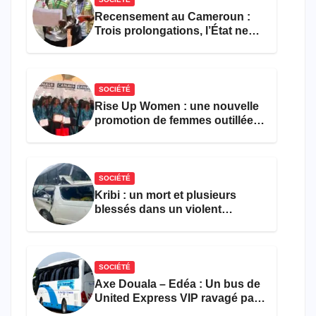
Recensement au Cameroun :
Trois prolongations, l’État ne
parvient toujours pas à achever
le comptage de la population
SOCIÉTÉ
Rise Up Women : une nouvelle
promotion de femmes outillées
pour l’emploi et
l’entrepreneuriat
SOCIÉTÉ
Kribi : un mort et plusieurs
blessés dans un violent
accident près du port
SOCIÉTÉ
Axe Douala – Edéa : Un bus de
United Express VIP ravagé par
les flammes à Missole