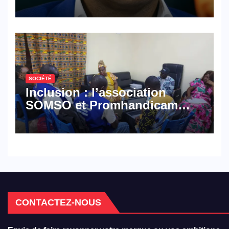
croisé des avocats de la
défense
SOCIÉTÉ
Inclusion : l’association
SOMSO et Promhandicam
militent en faveur d’une
réforme des formations en
hôtellerie-restauration
CONTACTEZ-NOUS