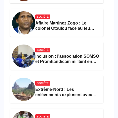
les activités économiques
SOCIÉTÉ
Affaire Martinez Zogo : Le
colonel Otoulou face au feu
croisé des avocats de la
défense
SOCIÉTÉ
Inclusion : l’association SOMSO
et Promhandicam militent en
faveur d’une réforme des
formations en hôtellerie-
restauration
SOCIÉTÉ
Extrême-Nord : Les
enlèvements explosent avec
308 victimes en trois mois
SOCIÉTÉ