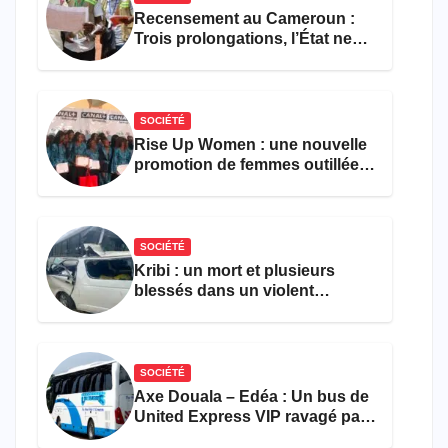
Recensement au Cameroun :
Trois prolongations, l’État ne
parvient toujours pas à achever
le comptage de la population
SOCIÉTÉ
Rise Up Women : une nouvelle
promotion de femmes outillées
pour l’emploi et
l’entrepreneuriat
SOCIÉTÉ
Kribi : un mort et plusieurs
blessés dans un violent
accident près du port
SOCIÉTÉ
Axe Douala – Edéa : Un bus de
United Express VIP ravagé par
les flammes à Missole