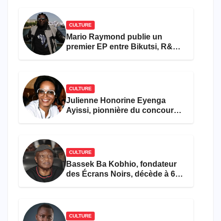
CULTURE
Mario Raymond publie un
premier EP entre Bikutsi, R&B
et pop française
CULTURE
Julienne Honorine Eyenga
Ayissi, pionnière du concours
Miss Cameroun, est décédée
CULTURE
Bassek Ba Kobhio, fondateur
des Écrans Noirs, décède à 69
ans
CULTURE