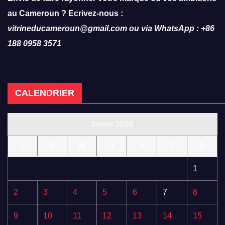
au Cameroun ? Ecrivez-nous :
vitrineducameroun@gmail.com ou via WhatsApp : +86
188 0958 3571
CALENDRIER
février 2026
L
M
M
J
V
S
D
1
2
3
4
5
6
7
8
9
10
11
12
13
14
15