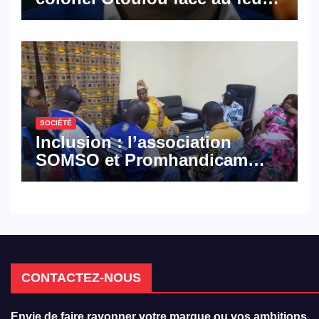
croisé des avocats de la
défense
SOCIÉTÉ
Inclusion : l’association
SOMSO et Promhandicam
militent en faveur d’une
réforme des formations en
hôtellerie-restauration
CONTACTEZ-NOUS
Envie de faire rayonner votre marque ou vos ambitions