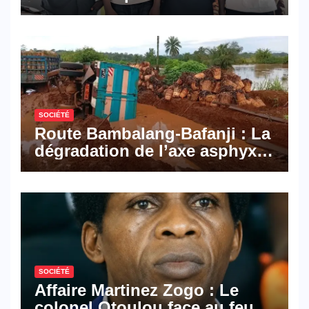
Pyramid Browser et Pyramid
Mail, deux solutions
numériques made in
Cameroon
SOCIÉTÉ
Route Bambalang-Bafanji : La
dégradation de l’axe asphyxie
les activités économiques
SOCIÉTÉ
Affaire Martinez Zogo : Le
colonel Otoulou face au feu