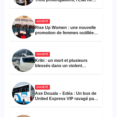
parvient toujours pas à achever
le comptage de la population
SOCIÉTÉ
Rise Up Women : une nouvelle
promotion de femmes outillées
pour l’emploi et
l’entrepreneuriat
SOCIÉTÉ
Kribi : un mort et plusieurs
blessés dans un violent
accident près du port
SOCIÉTÉ
Axe Douala – Edéa : Un bus de
United Express VIP ravagé par
les flammes à Missole