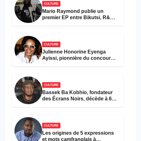
CULTURE
Mario Raymond publie un
premier EP entre Bikutsi, R&B
et pop française
CULTURE
Julienne Honorine Eyenga
Ayissi, pionnière du concours
Miss Cameroun, est décédée
CULTURE
Bassek Ba Kobhio, fondateur
des Écrans Noirs, décède à 69
ans
CULTURE
Les origines de 5 expressions
et mots camfranglais à