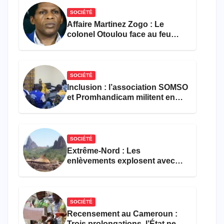
SOCIÉTÉ
Affaire Martinez Zogo : Le
colonel Otoulou face au feu
croisé des avocats de la
défense
SOCIÉTÉ
Inclusion : l’association SOMSO
et Promhandicam militent en
faveur d’une réforme des
formations en hôtellerie-
restauration
SOCIÉTÉ
Extrême-Nord : Les
enlèvements explosent avec
308 victimes en trois mois
SOCIÉTÉ
Recensement au Cameroun :
Trois prolongations, l’État ne