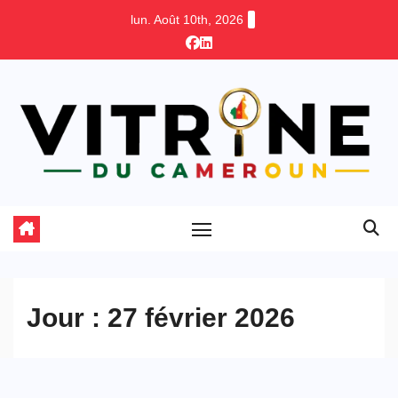
Skip
lun. Août 10th, 2026
to
content
Jour :
27 février 2026