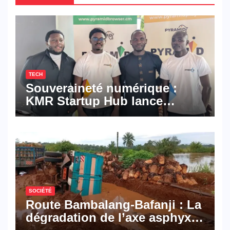
TECH
Souveraineté numérique :
KMR Startup Hub lance
Pyramid Browser et Pyramid
Mail, deux solutions
numériques made in
Cameroon
SOCIÉTÉ
Route Bambalang-Bafanji : La
dégradation de l’axe asphyxie