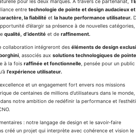
aturelle pour les deux marques. À travers ce partenariat,
T
lliance entre
technologie de pointe et design audacieux et
caractère, la fiabilité
et
la haute performance utilisateur.
D
pportunité d’élargir sa présence à de nouvelles catégories,
de
qualité,
d’identité
et de
raffinement.
e collaboration intégreront des
éléments de design exclusi
borghini
, associés aux
solutions technologiques de point
e à la fois
raffinée et fonctionnelle
, pensée pour un public
qu’à
l’expérience utilisateur.
excellence et un engagement fort envers nos missions
que de centaines de millions d’utilisateurs dans le monde,
dans notre ambition de redéfinir la performance et l’esthét
ECNO.
entaires : notre langage de design et le savoir-faire
créé un projet qui interprète avec cohérence et vision le