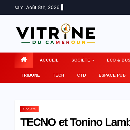
Skip
sam. Août 8th, 2026
to
content
ACCUEIL
SOCIÉTÉ
ECO & BU
TRIBUNE
TECH
CTD
ESPACE PUB
Société
TECNO et Tonino Lamb