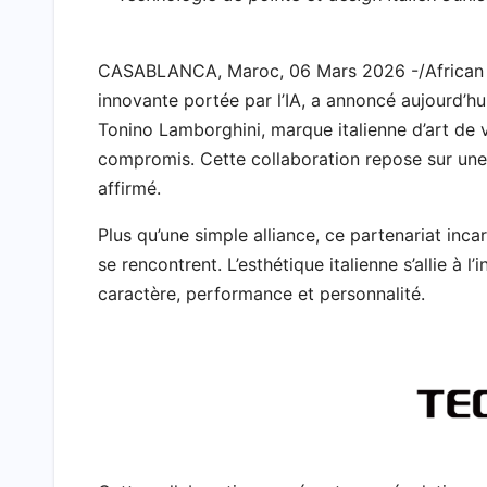
a
h
w
a
i
e
m
h
c
a
i
h
n
l
a
a
CASABLANCA, Maroc, 06 Mars 2026 -/African
e
t
t
o
k
e
i
r
innovante portée par l’IA, a annoncé aujourd’
b
s
t
o
e
g
l
e
Tonino Lamborghini, marque italienne d’art de 
o
A
e
M
d
r
compromis. Cette collaboration repose sur une 
o
p
r
a
I
a
affirmé.
k
p
i
n
m
Plus qu’une simple alliance, ce partenariat inca
l
se rencontrent. L’esthétique italienne s’allie à
caractère, performance et personnalité.