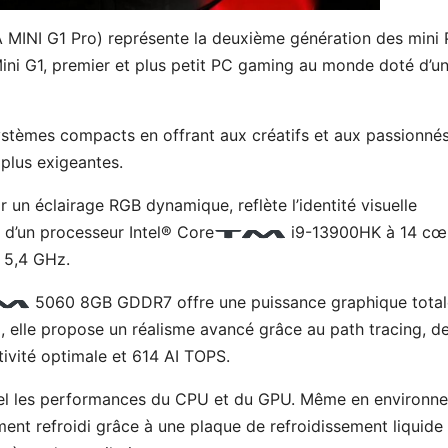
NI G1 Pro) représente la deuxième génération des mini
i G1, premier et plus petit PC gaming au monde doté d’u
stèmes compacts en offrant aux créatifs et aux passionné
 plus exigeantes.
 un éclairage RGB dynamique, reflète l’identité visuelle
é d’un processeur Intel® Core
i9-13900HK à 14 cœ
à 5,4 GHz.
5060 8GB GDDR7 offre une puissance graphique total
l, elle propose un réalisme avancé grâce au path tracing, d
tivité optimale et 614 AI TOPS.
éel les performances du CPU et du GPU. Même en environn
ement refroidi grâce à une plaque de refroidissement liquide