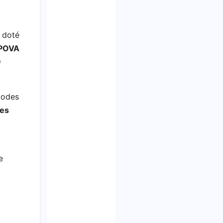
 doté
POVA
9
codes
tes
e