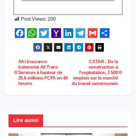
Post Views:
200
F
W
T
Y
L
T
G
S
a
h
w
a
i
e
m
h
c
a
i
h
n
l
a
a
Afri Insurance
CSTAR : De la
Navigation
indemnise All Trans
construction à
e
t
t
o
k
e
i
r
Services à hauteur de
l’exploitation, 2 500
de
25,6 millions FCFA en 48
emplois sur le marché
b
s
t
o
e
g
l
e
heures
du travail camerounais
l’article
o
A
e
M
d
r
o
p
r
a
I
a
k
p
i
n
m
l
Lire aussi