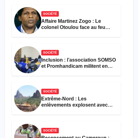
SOCIÉTÉ
Affaire Martinez Zogo : Le
colonel Otoulou face au feu
croisé des avocats de la
défense
SOCIÉTÉ
Inclusion : l’association SOMSO
et Promhandicam militent en
faveur d’une réforme des
formations en hôtellerie-
restauration
SOCIÉTÉ
Extrême-Nord : Les
enlèvements explosent avec
308 victimes en trois mois
SOCIÉTÉ
Recensement au Cameroun :