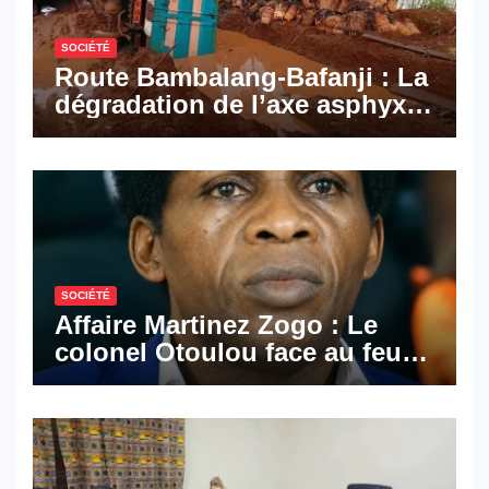
SOCIÉTÉ
Route Bambalang-Bafanji : La
dégradation de l’axe asphyxie
les activités économiques
SOCIÉTÉ
Affaire Martinez Zogo : Le
colonel Otoulou face au feu
croisé des avocats de la
défense