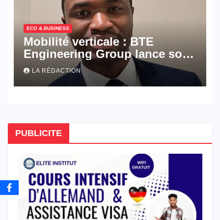
ECO & BUSINESS
Mobilité verticale : BTE
Engineering Group lance son
académie dédiée aux métiers
LA RÉDACTION
de l’ascenseur
PUBLICITE