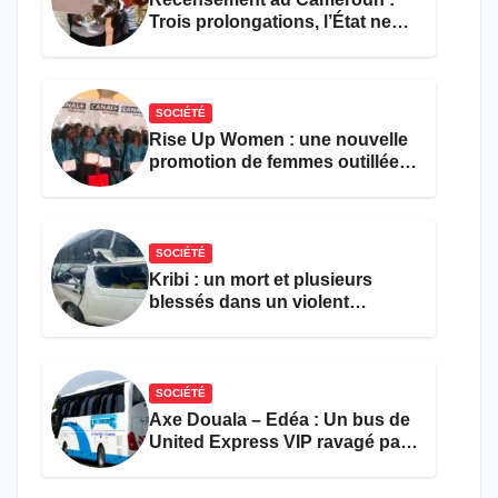
Trois prolongations, l’État ne
parvient toujours pas à achever
le comptage de la population
SOCIÉTÉ
Rise Up Women : une nouvelle
promotion de femmes outillées
pour l’emploi et
l’entrepreneuriat
SOCIÉTÉ
Kribi : un mort et plusieurs
blessés dans un violent
accident près du port
SOCIÉTÉ
Axe Douala – Edéa : Un bus de
United Express VIP ravagé par
les flammes à Missole