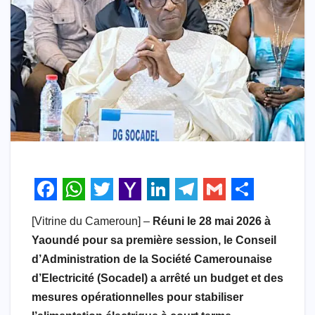
F
W
T
Y
L
T
G
S
[Vitrine du Cameroun] –
Réuni le 28 mai 2026 à
a
h
w
a
i
e
m
h
Yaoundé pour sa première session, le Conseil
c
a
i
h
n
l
a
a
d’Administration de la Société Camerounaise
e
t
t
o
k
e
i
r
d’Electricité (Socadel) a arrêté un budget et des
b
s
t
o
e
g
l
e
mesures opérationnelles pour stabiliser