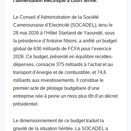
l’alimentation électrique à court terme.
o
A
e
M
d
r
o
p
r
a
I
a
Le Conseil d’Administration de la Société
k
p
i
n
m
Camerounaise d’Electricité (SOCADEL), tenu le
l
28 mai 2026 à l’Hôtel Starland de Yaoundé, sous
la présidence d’Antoine Ntsimi, a arrêté un budget
global de 630 milliards de FCFA pour l’exercice
2026. Ce budget, présenté en équilibre recettes-
dépenses, consacre 375 milliards à l’achat et au
transport d’énergie et de combustible, et 74,6
milliards aux investissements. Il constitue le
premier acte de pilotage budgétaire d’une
entreprise née à peine un mois plus tôt d’un décret
présidentiel.
Le dimensionnement de ce budget traduit la
gravité de la situation héritée. La SOCADEL a